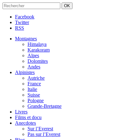
Facebook
Twitter
RSS
Montagnes
Himalaya
Karakoram
Alpes
Dolomites
Andes
Alpinistes
Autriche
France
Italie
Suisse
Pologne
Grande-Bretagne
Livres
Films et docu
Anecdotes
Sur l’Everest
Pas sur l’Everest
Blog