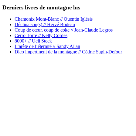
Derniers livres de montagne lus
Chamonix Mont-Blanc // Quentin Iglésis
Déclinaison(s) // Hervé Bodeau
Coup de cœur, coup de coke // Jean-Claude Legros
Cerro Torre // Kelly Cordes
8000+ // Ueli Steck
L’arête de l’éternité // Sandy Allan
Dico impertinent de la montagne // Cédric Sapin-Defour