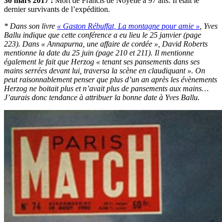
30 mars 2017 :
Mort de Francis de Noyelle à 97 ans. Il était le
dernier survivants de l’expédition.
* Dans son livre
« Gaston Rébuffat, La montagne pour amie »
, Yves
Ballu indique que cette conférence a eu lieu le 25 janvier (page
223). Dans « Annapurna, une affaire de cordée », David Roberts
mentionne la date du 25 juin (page 210 et 211). Il mentionne
également le fait que Herzog « tenant ses pansements dans ses
mains serrées devant lui, traversa la scène en claudiquant ». On
peut raisonnablement penser que plus d’un an après les évènements
Herzog ne boitait plus et n’avait plus de pansements aux mains…
J’aurais donc tendance à attribuer la bonne date à Yves Ballu.