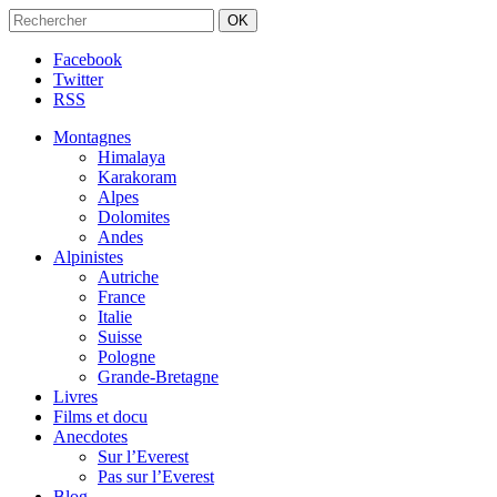
Facebook
Twitter
RSS
Montagnes
Himalaya
Karakoram
Alpes
Dolomites
Andes
Alpinistes
Autriche
France
Italie
Suisse
Pologne
Grande-Bretagne
Livres
Films et docu
Anecdotes
Sur l’Everest
Pas sur l’Everest
Blog