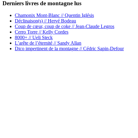
Derniers livres de montagne lus
Chamonix Mont-Blanc // Quentin Iglésis
Déclinaison(s) // Hervé Bodeau
Coup de cœur, coup de coke // Jean-Claude Legros
Cerro Torre // Kelly Cordes
8000+ // Ueli Steck
L’arête de l’éternité // Sandy Allan
Dico impertinent de la montagne // Cédric Sapin-Defour