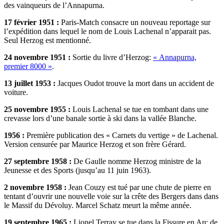
des vainqueurs de l’Annapurna.
17 février 1951 :
Paris-Match consacre un nouveau reportage sur
l’expédition dans lequel le nom de Louis Lachenal n’apparait pas.
Seul Herzog est mentionné.
24 novembre 1951 :
Sortie du livre d’Herzog:
« Annapurna,
premier 8000 »
.
13 juillet 1953 :
Jacques Oudot trouve la mort dans un accident de
voiture.
25 novembre 1955 :
Louis Lachenal se tue en tombant dans une
crevasse lors d’une banale sortie à ski dans la vallée Blanche.
1956 :
Première publication des « Carnets du vertige » de Lachenal.
Version censurée par Maurice Herzog et son frère Gérard.
27 septembre 1958 :
De Gaulle nomme Herzog ministre de la
Jeunesse et des Sports (jusqu’au 11 juin 1963).
2 novembre 1958 :
Jean Couzy est tué par une chute de pierre en
tentant d’ouvrir une nouvelle voie sur la crête des Bergers dans dans
le Massif du Dévoluy. Marcel Schatz meurt la même année.
19 septembre 1965 :
Lionel Terray se tue dans la Fissure en Arc de