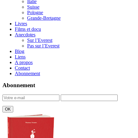
Italie
Suisse
Pologne
Grande-Bretagne
Livres
Films et docu
Anecdotes
Sur l’Everest
Pas sur l’Everest
Blog
Liens
A propos
Contact
Abonnement
Abonnement