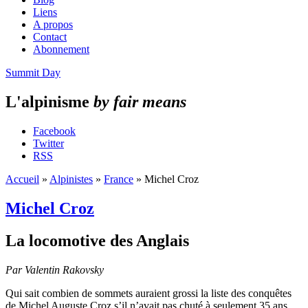
Liens
A propos
Contact
Abonnement
Summit Day
L'alpinisme
by fair means
Facebook
Twitter
RSS
Accueil
»
Alpinistes
»
France
»
Michel Croz
Michel Croz
La locomotive des Anglais
Par Valentin Rakovsky
Qui sait combien de sommets auraient grossi la liste des conquêtes
de Michel Auguste Croz s’il n’avait pas chuté à seulement 35 ans,