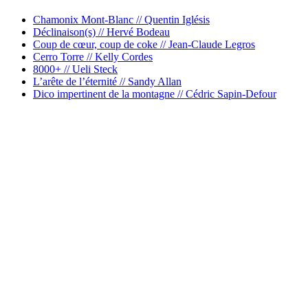
Chamonix Mont-Blanc // Quentin Iglésis
Déclinaison(s) // Hervé Bodeau
Coup de cœur, coup de coke // Jean-Claude Legros
Cerro Torre // Kelly Cordes
8000+ // Ueli Steck
L’arête de l’éternité // Sandy Allan
Dico impertinent de la montagne // Cédric Sapin-Defour