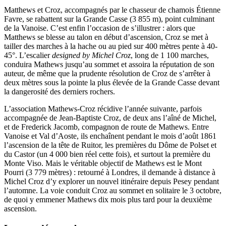
Matthews et Croz, accompagnés par le chasseur de chamois Étienne
Favre, se rabattent sur la Grande Casse (3 855 m), point culminant
de la Vanoise. C’est enfin l’occasion de s’illustrer : alors que
Matthews se blesse au talon en début d’ascension, Croz se met à
tailler des marches à la hache ou au pied sur 400 mètres pente à 40-
45°. L’escalier
designed by Michel Croz
, long de 1 100 marches,
conduira Mathews jusqu’au sommet et assoira la réputation de son
auteur, de même que la prudente résolution de Croz de s’arrêter à
deux mètres sous la pointe la plus élevée de la Grande Casse devant
la dangerosité des derniers rochers.
L’association Mathews-Croz récidive l’année suivante, parfois
accompagnée de Jean-Baptiste Croz, de deux ans l’aîné de Michel,
et de Frederick Jacomb, compagnon de route de Mathews. Entre
Vanoise et Val d’Aoste, ils enchaînent pendant le mois d’août 1861
l’ascension de la tête de Ruitor, les premières du Dôme de Polset et
du Castor (un 4 000 bien réel cette fois), et surtout la première du
Monte Viso. Mais le véritable objectif de Mathews est le Mont
Pourri (3 779 mètres) : retourné à Londres, il demande à distance à
Michel Croz d’y explorer un nouvel itinéraire depuis Pesey pendant
l’automne. La voie conduit Croz au sommet en solitaire le 3 octobre,
de quoi y emmener Mathews dix mois plus tard pour la deuxième
ascension.