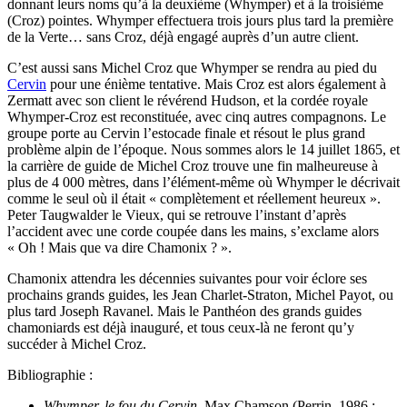
donnant leurs noms qu’à la deuxième (Whymper) et à la troisième
(Croz) pointes. Whymper effectuera trois jours plus tard la première
de la Verte… sans Croz, déjà engagé auprès d’un autre client.
C’est aussi sans Michel Croz que Whymper se rendra au pied du
Cervin
pour une énième tentative. Mais Croz est alors également à
Zermatt avec son client le révérend Hudson, et la cordée royale
Whymper-Croz est reconstituée, avec cinq autres compagnons. Le
groupe porte au Cervin l’estocade finale et résout le plus grand
problème alpin de l’époque. Nous sommes alors le 14 juillet 1865, et
la carrière de guide de Michel Croz trouve une fin malheureuse à
plus de 4 000 mètres, dans l’élément-même où Whymper le décrivait
comme le seul où il était « complètement et réellement heureux ».
Peter Taugwalder le Vieux, qui se retrouve l’instant d’après
l’accident avec une corde coupée dans les mains, s’exclame alors
« Oh ! Mais que va dire Chamonix ? ».
Chamonix attendra les décennies suivantes pour voir éclore ses
prochains grands guides, les Jean Charlet-Straton, Michel Payot, ou
plus tard Joseph Ravanel. Mais le Panthéon des grands guides
chamoniards est déjà inauguré, et tous ceux-là ne feront qu’y
succéder à Michel Croz.
Bibliographie :
Whymper, le fou du Cervin
, Max Chamson (Perrin, 1986 ;