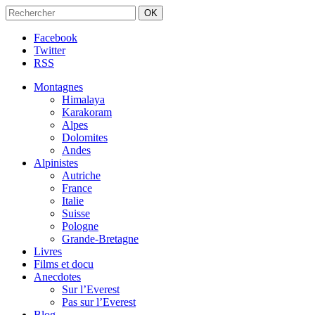
Facebook
Twitter
RSS
Montagnes
Himalaya
Karakoram
Alpes
Dolomites
Andes
Alpinistes
Autriche
France
Italie
Suisse
Pologne
Grande-Bretagne
Livres
Films et docu
Anecdotes
Sur l’Everest
Pas sur l’Everest
Blog