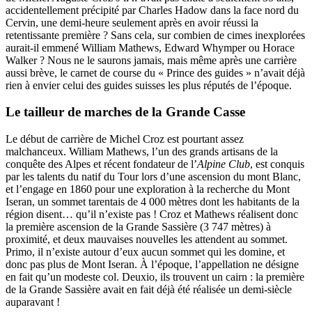
accidentellement précipité par Charles Hadow dans la face nord du
Cervin, une demi-heure seulement après en avoir réussi la
retentissante première ? Sans cela, sur combien de cimes inexplorées
aurait-il emmené William Mathews, Edward Whymper ou Horace
Walker ? Nous ne le saurons jamais, mais même après une carrière
aussi brève, le carnet de course du « Prince des guides » n’avait déjà
rien à envier celui des guides suisses les plus réputés de l’époque.
Le tailleur de marches de la Grande Casse
Le début de carrière de Michel Croz est pourtant assez
malchanceux. William Mathews, l’un des grands artisans de la
conquête des Alpes et récent fondateur de l’
Alpine Club
, est conquis
par les talents du natif du Tour lors d’une ascension du mont Blanc,
et l’engage en 1860 pour une exploration à la recherche du Mont
Iseran, un sommet tarentais de 4 000 mètres dont les habitants de la
région disent… qu’il n’existe pas ! Croz et Mathews réalisent donc
la première ascension de la Grande Sassière (3 747 mètres) à
proximité, et deux mauvaises nouvelles les attendent au sommet.
Primo, il n’existe autour d’eux aucun sommet qui les domine, et
donc pas plus de Mont Iseran. À l’époque, l’appellation ne désigne
en fait qu’un modeste col. Deuxio, ils trouvent un cairn : la première
de la Grande Sassière avait en fait déjà été réalisée un demi-siècle
auparavant !