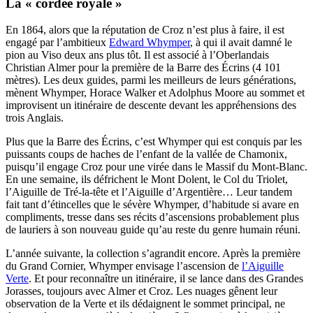
La « cordée royale »
En 1864, alors que la réputation de Croz n’est plus à faire, il est
engagé par l’ambitieux
Edward Whymper
, à qui il avait damné le
pion au Viso deux ans plus tôt. Il est associé à l’Oberlandais
Christian Almer pour la première de la Barre des Écrins (4 101
mètres). Les deux guides, parmi les meilleurs de leurs générations,
mènent Whymper, Horace Walker et Adolphus Moore au sommet et
improvisent un itinéraire de descente devant les appréhensions des
trois Anglais.
Plus que la Barre des Écrins, c’est Whymper qui est conquis par les
puissants coups de haches de l’enfant de la vallée de Chamonix,
puisqu’il engage Croz pour une virée dans le Massif du Mont-Blanc.
En une semaine, ils défrichent le Mont Dolent, le Col du Triolet,
l’Aiguille de Tré-la-tête et l’Aiguille d’Argentière… Leur tandem
fait tant d’étincelles que le sévère Whymper, d’habitude si avare en
compliments, tresse dans ses récits d’ascensions probablement plus
de lauriers à son nouveau guide qu’au reste du genre humain réuni.
L’année suivante, la collection s’agrandit encore. Après la première
du Grand Cornier, Whymper envisage l’ascension de
l’Aiguille
Verte
. Et pour reconnaître un itinéraire, il se lance dans des Grandes
Jorasses, toujours avec Almer et Croz. Les nuages gênent leur
observation de la Verte et ils dédaignent le sommet principal, ne